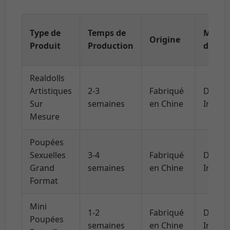
Type de
Temps de
Métho
Origine
Produit
Production
d'Expé
Realdolls
Artistiques
2-3
Fabriqué
DHL/U
Sur
semaines
en Chine
Intern
Mesure
Poupées
Sexuelles
3-4
Fabriqué
DHL/U
Grand
semaines
en Chine
Intern
Format
Mini
1-2
Fabriqué
DHL/U
Poupées
semaines
en Chine
Intern