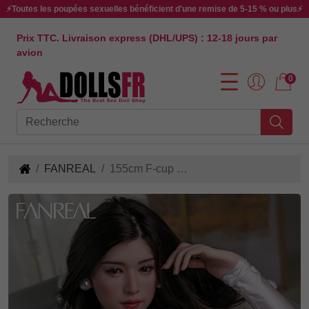
⚡Toutes les poupées sexuelles bénéficient d'une remise de 5-15 % ou plus⚡
Prix TTC. Livraison express (DHL/UPS) : 12-18 jours par
avion
0
FANREAL
155cm F-cup Kimmy Sex Doll en Silicone ROS Disponible