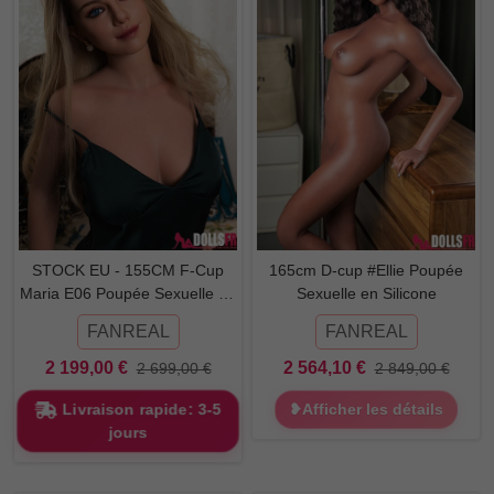
STOCK EU - 155CM F-Cup
165cm D-cup #Ellie Poupée
Maria E06 Poupée Sexuelle en
Sexuelle en Silicone
Silicone
FANREAL
FANREAL
2 199,00 €
2 564,10 €
2 699,00 €
2 849,00 €
Livraison rapide: 3-5
❥Afficher les détails
jours