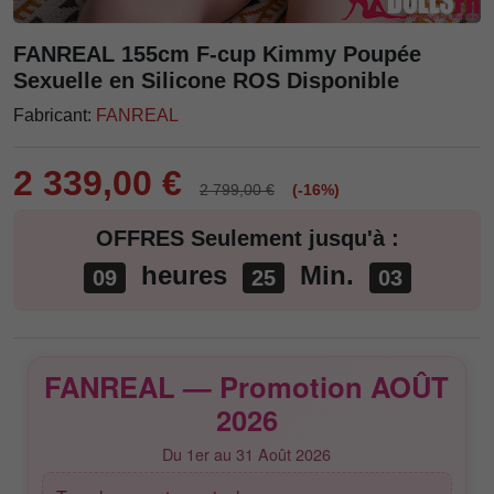
FANREAL 155cm F-cup Kimmy Poupée
Sexuelle en Silicone ROS Disponible
Fabricant:
FANREAL
2 339,00 €
2 799,00 €
(-16%)
OFFRES Seulement jusqu'à :
heures
Min.
09
25
02
FANREAL — Promotion AOÛT
2026
Du 1er au 31 Août 2026