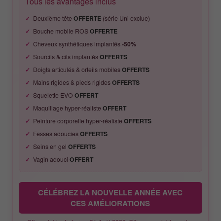
Tous les avantages inclus
Deuxième tête
OFFERTE
(série Uni exclue)
Bouche mobile ROS
OFFERTE
Cheveux synthétiques implantés
-50%
Sourcils & cils implantés
OFFERTS
Doigts articulés & orteils mobiles
OFFERTS
Mains rigides & pieds rigides
OFFERTS
Squelette EVO
OFFERT
Maquillage hyper-réaliste
OFFERT
Peinture corporelle hyper-réaliste
OFFERTS
Fesses adoucies
OFFERTS
Seins en gel
OFFERTS
Vagin adouci
OFFERT
CÉLÉBREZ LA NOUVELLE ANNÉE AVEC
CES AMÉLIORATIONS