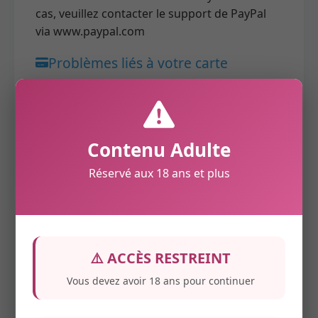
cas, veuillez contacter le support de PayPal
via www.paypal.com
Problèmes liés à votre carte
Do Not Honor
: la banque refuse la
transaction
Fonds insuffisants
: le compte ne dispose
pas de fonds suffisants au moment de la
Contenu Adulte
transaction
Réservé aux 18 ans et plus
Plafond dépassé
: le montant de la
transaction dépasse la limite de retrait du
compte
Carte expirée
: la carte n'est plus valide. Le
client doit utiliser une autre carte
⚠️ ACCÈS RESTREINT
Numéro de carte invalide
: le client a saisi un
numéro incorrect ou a fait une erreur de
Vous devez avoir 18 ans pour continuer
frappe
Date d'expiration invalide
: le client a mal