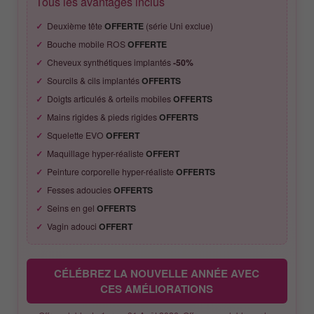
Tous les avantages inclus
Deuxième tête
OFFERTE
(série Uni exclue)
Bouche mobile ROS
OFFERTE
Cheveux synthétiques implantés
-50%
Sourcils & cils implantés
OFFERTS
Doigts articulés & orteils mobiles
OFFERTS
Mains rigides & pieds rigides
OFFERTS
Squelette EVO
OFFERT
Maquillage hyper-réaliste
OFFERT
Peinture corporelle hyper-réaliste
OFFERTS
Fesses adoucies
OFFERTS
Seins en gel
OFFERTS
Vagin adouci
OFFERT
CÉLÉBREZ LA NOUVELLE ANNÉE AVEC
CES AMÉLIORATIONS