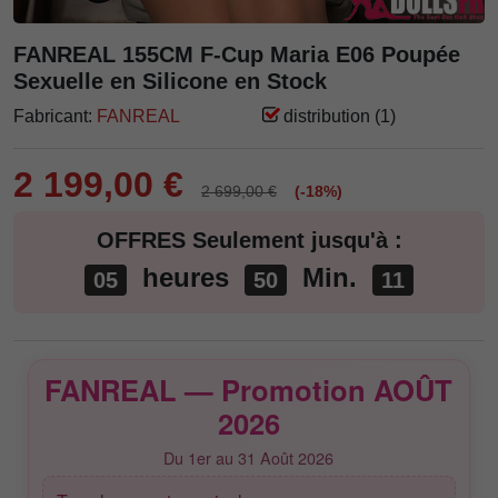
FANREAL 155CM F-Cup Maria E06 Poupée
Sexuelle en Silicone en Stock
Fabricant:
FANREAL
distribution (1)
2 199,00 €
2 699,00 €
(-18%)
OFFRES Seulement jusqu'à :
heures
Min.
05
50
10
FANREAL — Promotion AOÛT
2026
Du 1er au 31 Août 2026