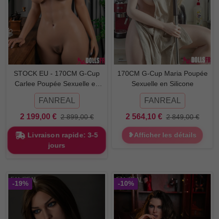
STOCK EU - 170CM G-Cup
170CM G-Cup Maria Poupée
Carlee Poupée Sexuelle en
Sexuelle en Silicone
Silicone
FANREAL
FANREAL
2 199,00 €
2 564,10 €
2 899,00 €
2 849,00 €
Livraison rapide: 3-5
❥Afficher les détails
jours
-19%
-10%