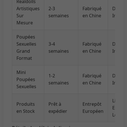
Realdolls
Artistiques
2-3
Fabriqué
DHL/U
Sur
semaines
en Chine
Intern
Mesure
Poupées
Sexuelles
3-4
Fabriqué
DHL/U
Grand
semaines
en Chine
Intern
Format
Mini
1-2
Fabriqué
DHL/U
Poupées
semaines
en Chine
Intern
Sexuelles
Livrai
Produits
Prêt à
Entrepôt
Expres
en Stock
expédier
Européen
Locale