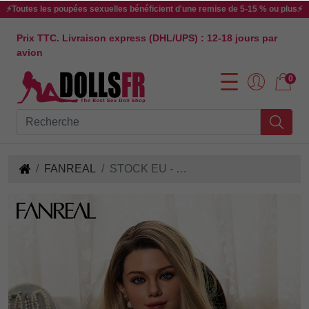
⚡Toutes les poupées sexuelles bénéficient d'une remise de 5-15 % ou plus⚡
Prix TTC. Livraison express (DHL/UPS) : 12-18 jours par
avion
0
FANREAL
STOCK EU - 155CM F-Cup Maria E06 Poupée Sexuelle en Silicone