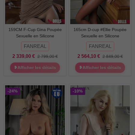
159CM F-Cup Gina Poupée
165cm D-cup #Ellie Poupée
Sexuelle en Silicone
Sexuelle en Silicone
FANREAL
FANREAL
2 339,00 €
2 564,10 €
2 799,00 €
2 849,00 €
❥Afficher les détails
❥Afficher les détails
-24%
-10%