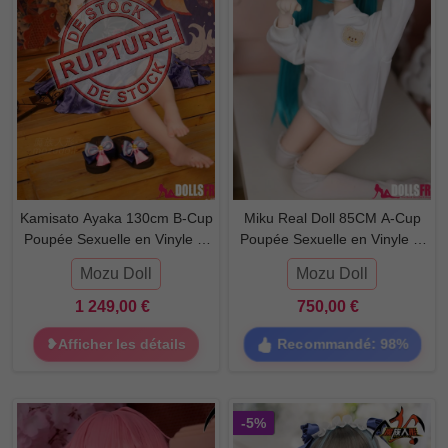
Kamisato Ayaka 130cm B-Cup
Miku Real Doll 85CM A-Cup
Poupée Sexuelle en Vinyle et
Poupée Sexuelle en Vinyle et
TPE
TPE
Mozu Doll
Mozu Doll
1 249,00 €
750,00 €
Recommandé: 98%
❥Afficher les détails
-5%