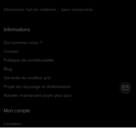
Découvrez l'art du réalisme... sans compromis.
Informations
Qui sommes nous ?
Contact
Politique de confidentialité
Blog
Garantie du meilleur prix
Projet de recyclage et d’élimination
Acheter maintenant payer plus tard
Mon compte
Livraison
Paiement