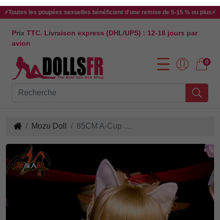
⚡Toutes les poupées sexuelles bénéficient d'une remise de 5-15 % ou plus⚡
Prix TTC. Livraison express (DHL/UPS) : 12-18 jours par
avion
0
Mozu Doll
85CM A-Cup Yae Miko 1.0 Poupée Sexuelle en Vinyle et TPE