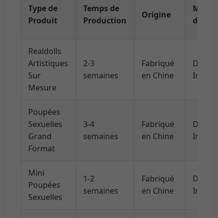
Type de
Temps de
Métho
Origine
Produit
Production
d'Expé
Realdolls
Artistiques
2-3
Fabriqué
DHL/U
Sur
semaines
en Chine
Intern
Mesure
Poupées
Sexuelles
3-4
Fabriqué
DHL/U
Grand
semaines
en Chine
Intern
Format
Mini
1-2
Fabriqué
DHL/U
Poupées
semaines
en Chine
Intern
Sexuelles
Livrai