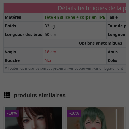
Détails techniques de la 
Matériel
Tête en silicone + corps en TPE
Taille
Poids
33 kg
Tour de po
Longueur des bras
60 cm
Longueur 
Options anatomiques
Vagin
18 cm
Anus
Bouche
Non
Colis
* Toutes les mesures sont approximatives et peuvent varier légèrement
produits similaires
-10%
-10%