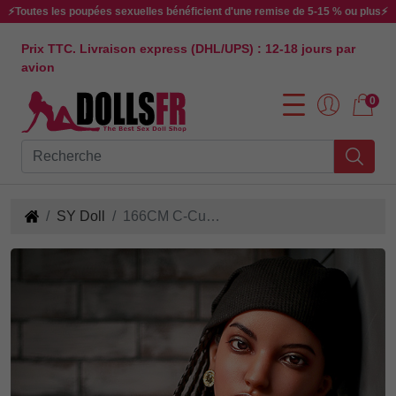
⚡Toutes les poupées sexuelles bénéficient d'une remise de 5-15 % ou plus⚡
Prix TTC. Livraison express (DHL/UPS) : 12-18 jours par
avion
0
SY Doll
166CM C-Cup S14#-1 Poupée Sexuelle en Silicone et TPE