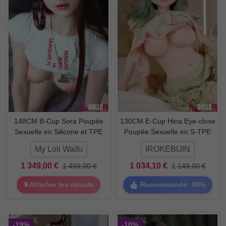
148CM B-Cup Sora Poupée
130CM E-Cup Hina Eye-close
Sexuelle en Silicone et TPE
Poupée Sexuelle en S-TPE
My Loli Waifu
IROKEBIJIN
1 349,00 €
1 034,10 €
1 499,00 €
1 149,00 €
Recommandé: 98%
❥Afficher les détails
-19%
-10%