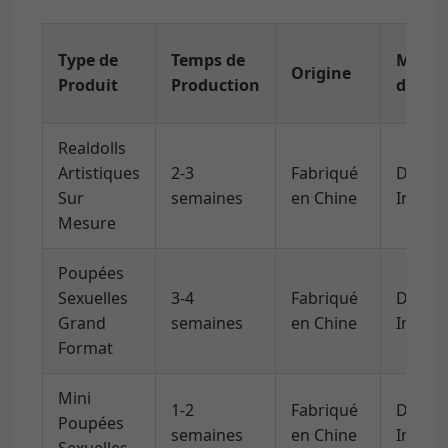
Type de
Temps de
Métho
Origine
Produit
Production
d'Expé
Realdolls
Artistiques
2-3
Fabriqué
DHL/U
Sur
semaines
en Chine
Intern
Mesure
Poupées
Sexuelles
3-4
Fabriqué
DHL/U
Grand
semaines
en Chine
Intern
Format
Mini
1-2
Fabriqué
DHL/U
Poupées
semaines
en Chine
Intern
Sexuelles