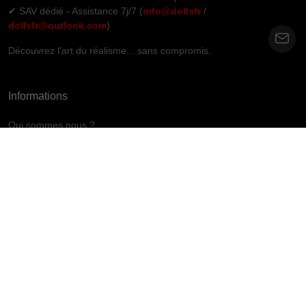
✔ SAV dédié - Assistance 7j/7 (
info@dollsfr
/
dollsfr@outlook.com
)
Découvrez l'art du réalisme... sans compromis.
Informations
Qui sommes nous ?
Contact
Politique de confidentialité
Blog
Garantie du meilleur prix
Projet de recyclage et d’élimination
Acheter maintenant payer plus tard
Mon compte