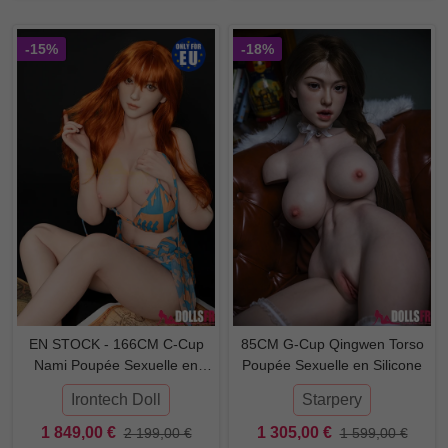
-15%
-18%
EN STOCK - 166CM C-Cup
85CM G-Cup Qingwen Torso
Nami Poupée Sexuelle en
Poupée Sexuelle en Silicone
Silicone
Irontech Doll
Starpery
1 849,00 €
1 305,00 €
2 199,00 €
1 599,00 €