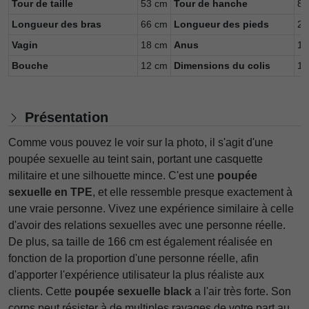
Tour de taille
53 cm
Tour de hanche
84
Longueur des bras
66 cm
Longueur des pieds
22
Vagin
18 cm
Anus
15
Bouche
12 cm
Dimensions du colis
16
Présentation
Comme vous pouvez le voir sur la photo, il s'agit d'une
poupée sexuelle au teint sain, portant une casquette
militaire et une silhouette mince. C'est une
poupée
sexuelle en TPE
, et elle ressemble presque exactement à
une vraie personne. Vivez une expérience similaire à celle
d'avoir des relations sexuelles avec une personne réelle.
De plus, sa taille de 166 cm est également réalisée en
fonction de la proportion d'une personne réelle, afin
d'apporter l'expérience utilisateur la plus réaliste aux
clients. Cette
poupée sexuelle black
a l'air très forte. Son
corps peut résister à de multiples ravages de votre part au