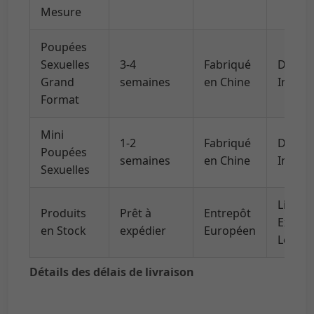
Mesure
Poupées
Sexuelles
3-4
Fabriqué
DHL/U
Grand
semaines
en Chine
Intern
Format
Mini
1-2
Fabriqué
DHL/U
Poupées
semaines
en Chine
Intern
Sexuelles
Livrai
Produits
Prêt à
Entrepôt
Expres
en Stock
expédier
Européen
Locale
Détails des délais de livraison