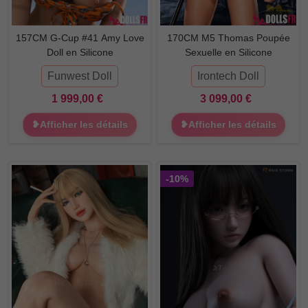
157CM G-Cup #41 Amy Love
170CM M5 Thomas Poupée
Doll en Silicone
Sexuelle en Silicone
Funwest Doll
Irontech Doll
1 999,00 €
3 099,00 €
❥Afficher les détails
❥Afficher les détails
-10%