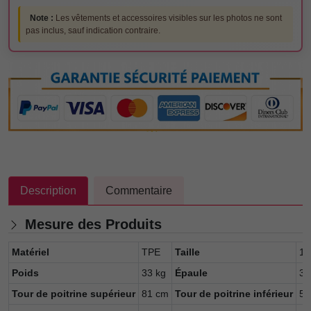
Note :
Les vêtements et accessoires visibles sur les photos ne sont
pas inclus, sauf indication contraire.
Description
Commentaire
Mesure des Produits
Matériel
TPE
Taille
16
Poids
33 kg
Épaule
33
Tour de poitrine supérieur
81 cm
Tour de poitrine inférieur
57