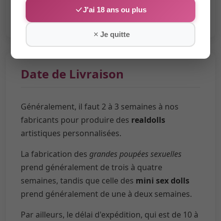
J'ai 18 ans ou plus
Je quitte
Date de Livraison
Généralement, il faut 2 à 3 semaines à nos
fabricants pour produire des
realdolls
artistiques personnalisées.
La fabrication des
grandes poupées sexuelles
prend généralement de trois à quatre
semaines, tandis que celle des
mini sex dolls
prend généralement de une à deux semaines.
Par ailleurs, le délai d'expédition, qui est de 10 à