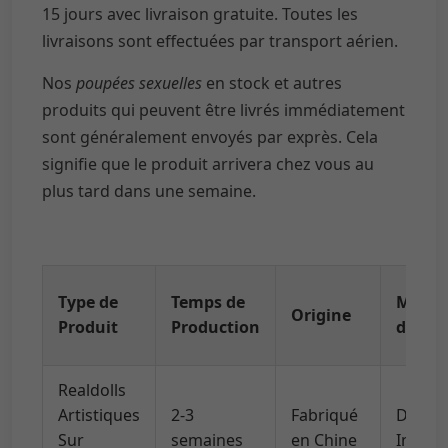
15 jours avec livraison gratuite. Toutes les
livraisons sont effectuées par transport aérien.
Nos
poupées sexuelles
en stock et autres
produits qui peuvent être livrés immédiatement
sont généralement envoyés par exprès. Cela
signifie que le produit arrivera chez vous au
plus tard dans une semaine.
Type de
Temps de
Métho
Origine
Produit
Production
d'Expé
Realdolls
Artistiques
2-3
Fabriqué
DHL/U
Sur
semaines
en Chine
Intern