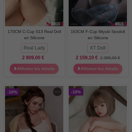
170CM C-Cup S13 Real Doll
163CM F-Cup Miyuki Sexdoll
en Silicone
en Silicone
Real Lady
XT Doll
2 809,00 €
2 159,10 €
2 399,00 €
❥Afficher les détails
❥Afficher les détails
-10%
-10%