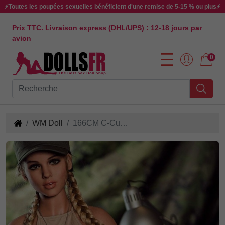
⚡Toutes les poupées sexuelles bénéficient d'une remise de 5-15 % ou plus⚡
Prix TTC. Livraison express (DHL/UPS) : 12-18 jours par
avion
0
WM Doll
166CM C-Cup #273 Poupée Sexuelle en TPE