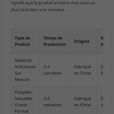
signifie que le produit arrivera chez vous au
plus tard dans une semaine.
Type de
Temps de
Métho
Origine
Produit
Production
d'Expé
Realdolls
Artistiques
2-3
Fabriqué
DHL/U
Sur
semaines
en Chine
Intern
Mesure
Poupées
Sexuelles
3-4
Fabriqué
DHL/U
Grand
semaines
en Chine
Intern
Format