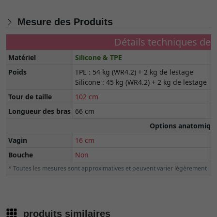
Mesure des Produits
Détails techniques de 
Matériel
Silicone & TPE
Ta
Poids
TPE : 54 kg (WR4.2) + 2 kg de lestage
T
Silicone : 45 kg (WR4.2) + 2 kg de lestage
Tour de taille
102 cm
T
Longueur des bras
66 cm
L
Options anatomiqu
Vagin
16 cm
A
Bouche
Non
C
* Toutes les mesures sont approximatives et peuvent varier légèrement
produits similaires