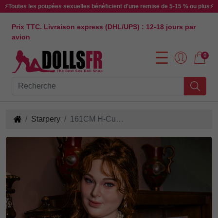
⚡Toutes les poupées sexuelles bénéficient d'une remise de 5-15 % ou plus⚡
Prix TTC. Livraison express (DHL/UPS) : 12-18 jours par
avion
0
Starpery
161CM H-Cup Lvory-2 Poupée Sexuelle en Silicone et TPE