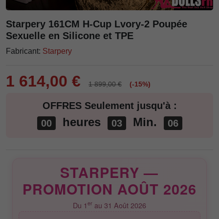
Starpery 161CM H-Cup Lvory-2 Poupée
Sexuelle en Silicone et TPE
Fabricant:
Starpery
1 614,00 €
1 899,00 €
(-15%)
OFFRES Seulement jusqu'à :
heures
Min.
00
03
05
STARPERY —
PROMOTION AOÛT 2026
er
Du 1
au 31 Août 2026