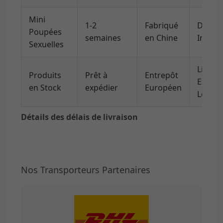
Mini
1-2
Fabriqué
DHL/U
Poupées
semaines
en Chine
Intern
Sexuelles
Livrai
Produits
Prêt à
Entrepôt
Expres
en Stock
expédier
Européen
Locale
Détails des délais de livraison
Nos Transporteurs Partenaires