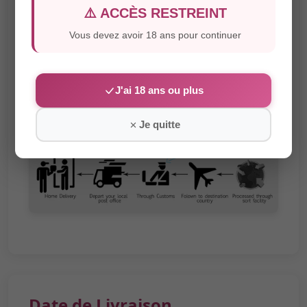
⚠️ ACCÈS RESTREINT
Pour garantir que votre
sex doll
arrive sans
Vous devez avoir 18 ans pour continuer
problème, nos
poupées sexuelles
vous sont
expédiées via DHL, UPS, FedEx ou GLS.
J'ai 18 ans ou plus
Je quitte
Date de Livraison