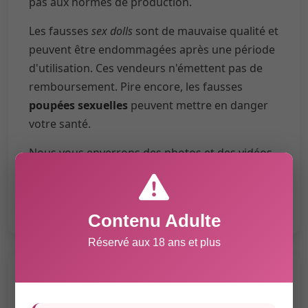
pas aux normes de production.
Les fausses
sex dolls
sont de mauvaise qualité et
peuvent être endommagées après une période
d'utilisation. Ces vendeurs n'émettent pas de
remboursement. Pire encore, les fausses
poupées sexuelles
peuvent mettre en danger
votre santé.
Nous vous enverrons des photos et des vidéos
de
lovedolls
finies avant l'expédition, ce qui n'est
pas disponible sur les sites Web d'escroquerie.
Contenu Adulte
Réservé aux 18 ans et plus
Contrôle de Qualité