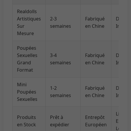
Realdolls
Artistiques
2-3
Fabriqué
DHL/U
Sur
semaines
en Chine
Intern
Mesure
Poupées
Sexuelles
3-4
Fabriqué
DHL/U
Grand
semaines
en Chine
Intern
Format
Mini
1-2
Fabriqué
DHL/U
Poupées
semaines
en Chine
Intern
Sexuelles
Livrai
Produits
Prêt à
Entrepôt
Expres
en Stock
expédier
Européen
Locale