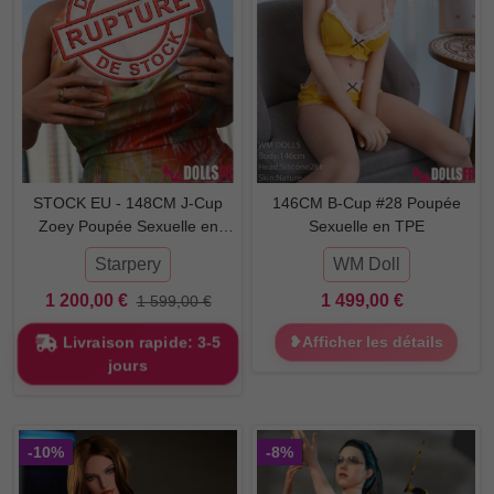
STOCK EU - 148CM J-Cup
146CM B-Cup #28 Poupée
Zoey Poupée Sexuelle en
Sexuelle en TPE
Silicone et TPE
Starpery
WM Doll
1 200,00 €
1 499,00 €
1 599,00 €
Livraison rapide: 3-5
❥Afficher les détails
jours
-10%
-8%