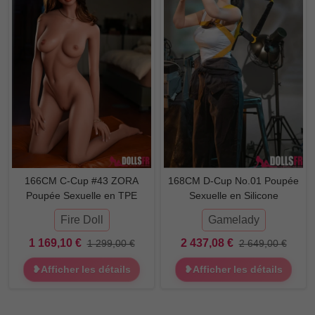
166CM C-Cup #43 ZORA
168CM D-Cup No.01 Poupée
Poupée Sexuelle en TPE
Sexuelle en Silicone
Fire Doll
Gamelady
1 169,10 €
2 437,08 €
1 299,00 €
2 649,00 €
❥Afficher les détails
❥Afficher les détails