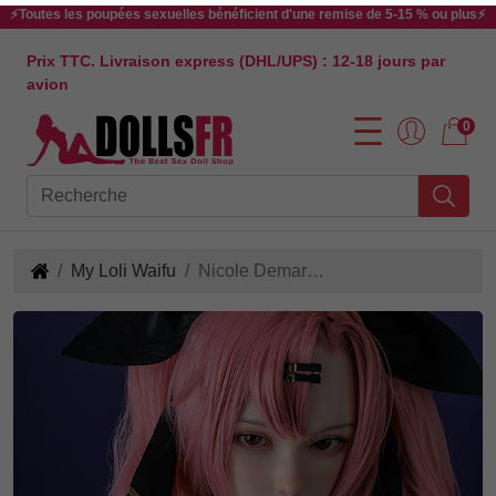
⚡Toutes les poupées sexuelles bénéficient d'une remise de 5-15 % ou plus⚡
Prix TTC. Livraison express (DHL/UPS) : 12-18 jours par
avion
0
My Loli Waifu
Nicole Demara Sex Doll 152cm E-cup Poupée Sexuelle en Silicone