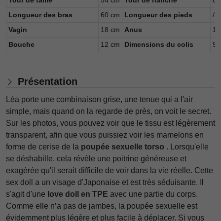
Tour de taille
54 cm
Tour de hanche
86
Longueur des bras
60 cm
Longueur des pieds
/
Vagin
18 cm
Anus
15
Bouche
12 cm
Dimensions du colis
91
Présentation
Léa porte une combinaison grise, une tenue qui a l'air
simple, mais quand on la regarde de près, on voit le secret.
Sur les photos, vous pouvez voir que le tissu est légèrement
transparent, afin que vous puissiez voir les mamelons en
forme de cerise de la
poupée sexuelle torso
. Lorsqu'elle
se déshabille, cela révèle une poitrine généreuse et
exagérée qu'il serait difficile de voir dans la vie réelle. Cette
sex doll a un visage d'Japonaise et est très séduisante. Il
s'agit d'une
love doll en TPE
avec une partie du corps.
Comme elle n’a pas de jambes, la poupée sexuelle est
évidemment plus légère et plus facile à déplacer. Si vous