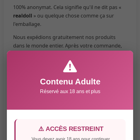
100% anonymat. Cela signifie qu'il ne dit pas «
realdoll
» ou quelque chose comme ça sur
l'emballage.
Nous expédions gratuitement nos produits
dans le monde entier. Après votre commande,
vous recevrez un e-mail de confirmation et
lorsque votre
sex doll
sera expédiée, vous
recevrez une confirmation d'expédition avec le
numéro de suivi.
Contenu Adulte
Réservé aux 18 ans et plus
Pour garantir que votre
sex doll
arrive sans
problème, nos
poupées sexuelles
vous sont
expédiées via DHL, UPS, FedEx ou GLS.
⚠️ ACCÈS RESTREINT
Vous devez avoir 18 ans pour continuer