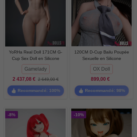
YoRHa Real Doll 171CM G-
120CM D-Cup Bailu Poupée
Cup Sex Doll en Silicone
Sexuelle en Silicone
Gamelady
OX Doll
2 437,08 €
899,00 €
2 649,00 €
Recommandé: 100%
Recommandé: 98%
-8%
-10%