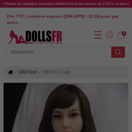
⚡Toutes les poupées sexuelles bénéficient d'une remise de 5-15 % ou plus⚡
Prix TTC. Livraison express (DHL/UPS) : 12-18 jours par
avion
0
WM Doll
85CM L-Cup #70 Poupée Sexuelle en TPE