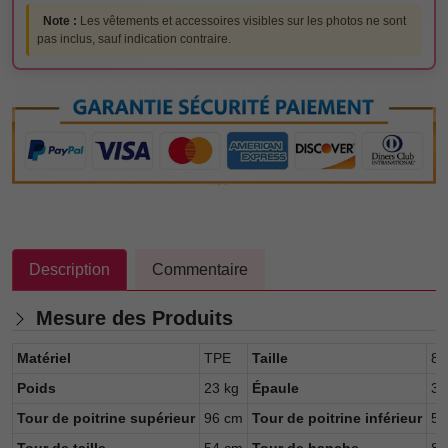
Note :
Les vêtements et accessoires visibles sur les photos ne sont
pas inclus, sauf indication contraire.
Description
Commentaire
Mesure des Produits
Matériel
TPE
Taille
85
Poids
23 kg
Épaule
34
Tour de poitrine supérieur
96 cm
Tour de poitrine inférieur
58