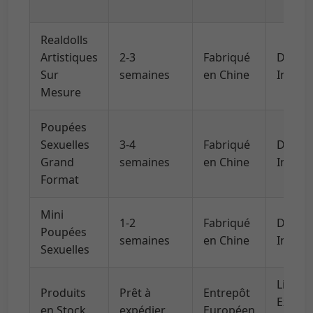
Realdolls
Artistiques
2-3
Fabriqué
DHL/U
Sur
semaines
en Chine
Intern
Mesure
Poupées
Sexuelles
3-4
Fabriqué
DHL/U
Grand
semaines
en Chine
Intern
Format
Mini
1-2
Fabriqué
DHL/U
Poupées
semaines
en Chine
Intern
Sexuelles
Livrai
Produits
Prêt à
Entrepôt
Expres
en Stock
expédier
Européen